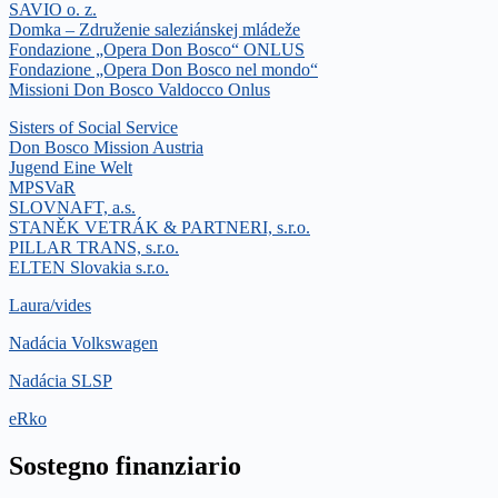
SAVIO o. z.
Domka – Združenie saleziánskej mládeže
Fondazione „Opera Don Bosco“ ONLUS
Fondazione „Opera Don Bosco nel mondo“
Missioni Don Bosco Valdocco Onlus
Sisters of Social Service
Don Bosco Mission Austria
Jugend Eine Welt
MPSVaR
SLOVNAFT, a.s.
STANĚK VETRÁK & PARTNERI, s.r.o.
PILLAR TRANS, s.r.o.
ELTEN Slovakia s.r.o.
Laura/vides
Nadácia Volkswagen
Nadácia SLSP
eRko
Sostegno finanziario