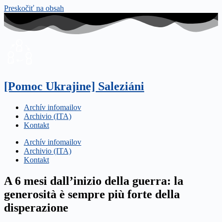
Preskočiť na obsah
[Pomoc Ukrajine] Saleziáni
Archív infomailov
Archivio (ITA)
Kontakt
Archív infomailov
Archivio (ITA)
Kontakt
A 6 mesi dall’inizio della guerra: la
generosità è sempre più forte della
disperazione