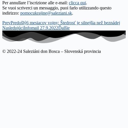
Per annullare l’iscrizione alle e-mail:
clicca qui
.
Se vuoi scriverci un messaggio, puoi farlo utilizzando questo
indirizzo:
pomocukrajine@saleziani.sk
.
Prev
Predošlý
6 mesiacov vojny: Štedrosť je silnejšia než beznádej
Nasledujúci
Infomail 27.9.2022
Ďalšie
© 2022-24 Saleziáni don Bosca – Slovenská provincia