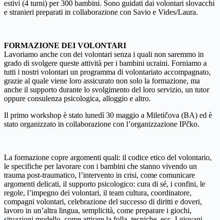
estivi (4 turni) per 300 bambini. Sono guidati dai volontari slovacchi
e stranieri preparati in collaborazione con Savio e Vides/Laura.
FORMAZIONE DEI VOLONTARI
Lavoriamo anche con dei volontari senza i quali non saremmo in
grado di svolgere queste attività per i bambini ucraini. Forniamo a
tutti i nostri volontari un programma di volontariato accompagnato,
grazie al quale viene loro assicurato non solo la formazione, ma
anche il supporto durante lo svolgimento del loro servizio, un tutor
oppure consulenza psicologica, alloggio e altro.
Il primo workshop è stato lunedì 30 maggio a Miletičova (BA) ed è
stato organizzato in collaborazione con l’organizzazione IPčko.
La formazione copre argomenti quali: il codice etico del volontario,
le specifiche per lavorare con i bambini che stanno vivendo un
trauma post-traumatico, l’intervento in crisi, come comunicare
argomenti delicati, il supporto psicologico: cura di sé, i confini, le
regole, l’impegno dei volontari, il team cultura, coordinatore,
compagni volontari, celebrazione del successo di diritti e doveri,
lavoro in un’altra lingua, semplicità, come preparare i giochi,
situazioni modello, come attirare la folla, tecniche, ecc. I giovani