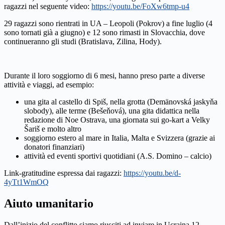
ragazzi nel seguente video:
https://youtu.be/FoXw6tmp-u4
29 ragazzi sono rientrati in UA – Leopoli (Pokrov) a fine luglio (4
sono tornati già a giugno) e 12 sono rimasti in Slovacchia, dove
continueranno gli studi (Bratislava, Zilina, Hody).
Durante il loro soggiorno di 6 mesi, hanno preso parte a diverse
attività e viaggi, ad esempio:
una gita al castello di Spiš, nella grotta (Demänovská jaskyňa
slobody), alle terme (Bešeňová), una gita didattica nella
redazione di Noe Ostrava, una giornata sui go-kart a Velky
Šariš e molto altro
soggiorno estero al mare in Italia, Malta e Svizzera (grazie ai
donatori finanziari)
attività ed eventi sportivi quotidiani (A.S. Domino – calcio)
Link-gratitudine espressa dai ragazzi:
https://youtu.be/d-
4yTt1WmOQ
Aiuto umanitario
Dall’inizio del conflitto siamo riusciti ad inviare in Ucraina 12