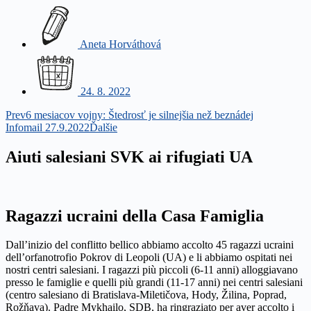
Aneta Horváthová
24. 8. 2022
Prev
6 mesiacov vojny: Štedrosť je silnejšia než beznádej
Infomail 27.9.2022
Ďalšie
Aiuti salesiani SVK ai rifugiati UA
Ragazzi ucraini della Casa Famiglia
Dall’inizio del conflitto bellico abbiamo accolto 45 ragazzi ucraini
dell’orfanotrofio Pokrov di Leopoli (UA) e li abbiamo ospitati nei
nostri centri salesiani. I ragazzi più piccoli (6-11 anni) alloggiavano
presso le famiglie e quelli più grandi (11-17 anni) nei centri salesiani
(centro salesiano di Bratislava-Miletičova, Hody, Žilina, Poprad,
Rožňava). Padre Mykhailo, SDB, ha ringraziato per aver accolto i