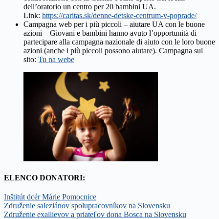
dell’oratorio un centro per 20 bambini UA.
Link:
https://caritas.sk/denne-detske-centrum-v-poprade/
Campagna web per i più piccoli – aiutare UA con le buone
azioni – Giovani e bambini hanno avuto l’opportunità di
partecipare alla campagna nazionale di aiuto con le loro buone
azioni (anche i più piccoli possono aiutare). Campagna sul
sito:
Tu na webe
ELENCO DONATORI:
Inštitút dcér Márie Pomocnice
Združenie saleziánov spolupracovníkov na Slovensku
Združenie exallievov a priateľov dona Bosca na Slovensku