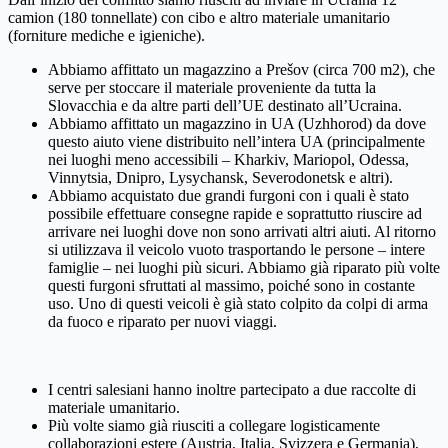
camion (180 tonnellate) con cibo e altro materiale umanitario
(forniture mediche e igieniche).
Abbiamo affittato un magazzino a Prešov (circa 700 m2), che
serve per stoccare il materiale proveniente da tutta la
Slovacchia e da altre parti dell’UE destinato all’Ucraina.
Abbiamo affittato un magazzino in UA (Uzhhorod) da dove
questo aiuto viene distribuito nell’intera UA (principalmente
nei luoghi meno accessibili – Kharkiv, Mariopol, Odessa,
Vinnytsia, Dnipro, Lysychansk, Severodonetsk e altri).
Abbiamo acquistato due grandi furgoni con i quali è stato
possibile effettuare consegne rapide e soprattutto riuscire ad
arrivare nei luoghi dove non sono arrivati ​​altri aiuti. Al ritorno
si utilizzava il veicolo vuoto trasportando le persone – intere
famiglie – nei luoghi più sicuri. Abbiamo già riparato più volte
questi furgoni sfruttati al massimo, poiché sono in costante
uso. Uno di questi veicoli è già stato colpito da colpi di arma
da fuoco e riparato per nuovi viaggi.
I centri salesiani hanno inoltre partecipato a due raccolte di
materiale umanitario.
Più volte siamo già riusciti a collegare logisticamente
collaborazioni estere (Austria, Italia, Svizzera e Germania),