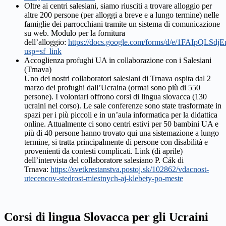
Oltre ai centri salesiani, siamo riusciti a trovare alloggio per
altre 200 persone (per alloggi a breve e a lungo termine) nelle
famiglie dei parrocchiani tramite un sistema di comunicazione
su web. Modulo per la fornitura
dell’alloggio:
https://docs.google.com/forms/d/e/1FAIp
usp=sf_link
Accoglienza profughi UA in collaborazione con i Salesiani
(Trnava)
Uno dei nostri collaboratori salesiani di Trnava ospita dal 2
marzo dei profughi dall’Ucraina (ormai sono più di 550
persone). I volontari offrono corsi di lingua slovacca (130
ucraini nel corso). Le sale conferenze sono state trasformate in
spazi per i più piccoli e in un’aula informatica per la didattica
online. Attualmente ci sono centri estivi per 50 bambini UA e
più di 40 persone hanno trovato qui una sistemazione a lungo
termine, si tratta principalmente di persone con disabilità e
provenienti da contesti complicati. Link (di aprile)
dell’intervista del collaboratore salesiano P. Cák di
Trnava:
https://svetkrestanstva.postoj.sk/102862/vdacnost-
utecencov-stedrost-miestnych-aj-klebety-po-meste
Corsi di lingua Slovacca per gli Ucraini