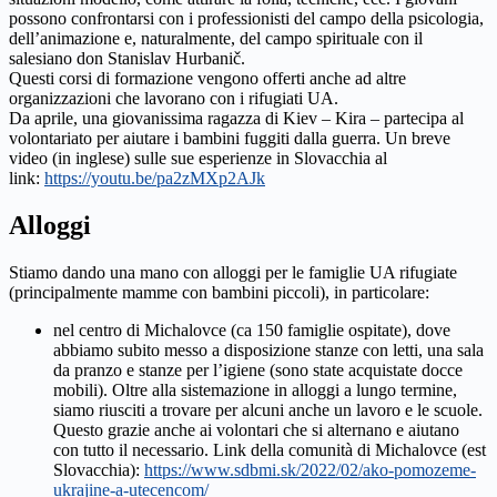
possono confrontarsi con i professionisti del campo della psicologia,
dell’animazione e, naturalmente, del campo spirituale con il
salesiano don Stanislav Hurbanič.
Questi corsi di formazione vengono offerti anche ad altre
organizzazioni che lavorano con i rifugiati UA.
Da aprile, una giovanissima ragazza di Kiev – Kira – partecipa al
volontariato per aiutare i bambini fuggiti dalla guerra. Un breve
video (in inglese) sulle sue esperienze in Slovacchia al
link:
https://youtu.be/pa2zMXp2AJk
Alloggi
Stiamo dando una mano con alloggi per le famiglie UA rifugiate
(principalmente mamme con bambini piccoli), in particolare:
nel centro di Michalovce (ca 150 famiglie ospitate), dove
abbiamo subito messo a disposizione stanze con letti, una sala
da pranzo e stanze per l’igiene (sono state acquistate docce
mobili). Oltre alla sistemazione in alloggi a lungo termine,
siamo riusciti a trovare per alcuni anche un lavoro e le scuole.
Questo grazie anche ai volontari che si alternano e aiutano
con tutto il necessario. Link della comunità di Michalovce (est
Slovacchia):
https://www.sdbmi.sk/2022/02/ako-pomozeme-
ukrajine-a-utecencom/