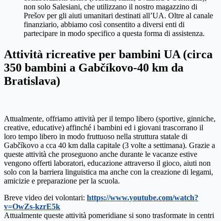
non solo Salesiani, che utilizzano il nostro magazzino di
Prešov per gli aiuti umanitari destinati all’UA. Oltre al canale
finanziario, abbiamo così consentito a diversi enti di
partecipare in modo specifico a questa forma di assistenza.
Attività ricreative per bambini UA (circa
350 bambini a Gabčíkovo-40 km da
Bratislava)
Attualmente, offriamo attività per il tempo libero (sportive, ginniche,
creative, educative) affinché i bambini ed i giovani trascorrano il
loro tempo libero in modo fruttuoso nella struttura statale di
Gabčíkovo a cca 40 km dalla capitale (3 volte a settimana). Grazie a
queste attività che proseguono anche durante le vacanze estive
vengono offerti laboratori, educazione attraverso il gioco, aiuti non
solo con la barriera linguistica ma anche con la creazione di legami,
amicizie e preparazione per la scuola.
Breve video dei volontari:
https://www.youtube.com/watch?
v=OwZs-kzrE5k
Attualmente queste attività pomeridiane si sono trasformate in centri