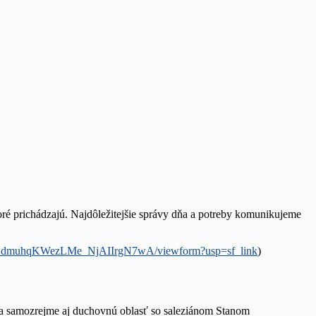
 prichádzajú. Najdôležitejšie správy dňa a potreby komunikujeme
RwdmuhqKWezLMe_NjAIIrgN7wA/viewform?usp=sf_link
)
a a samozrejme aj duchovnú oblasť so saleziánom Stanom