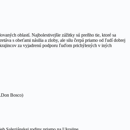
aných oblastí. Najbolestivejšie zážitky sú preňho tie, ktoré sa
áva s obeťami násilia a zloby, ale silu čerpá priamo od ľudí dobrej
krajincov za vyjadrenú podporu ľuďom prichýlených v iných
v.Don Bosco)
eb Saleziánskej rodiny priamo na Ukrajine