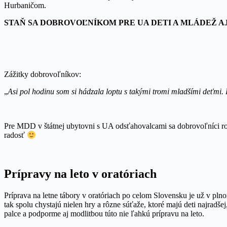
Hurbaničom.
STAŇ SA DOBROVOĽNÍKOM PRE UA DETI A MLÁDEŽ AJ
Zážitky dobrovoľníkov:
„
Asi pol hodinu som si hádzala loptu s takými tromi mladšími deťmi. B
Pre MDD v štátnej ubytovni s UA odsťahovalcami sa dobrovoľníci rozh
radosť
Prípravy na leto v oratóriach
Príprava na letne tábory v oratóriach po celom Slovensku je už v plnom
tak spolu chystajú nielen hry a rôzne súťaže, ktoré majú deti najrad
palce a podporme aj modlitbou túto nie ľahkú prípravu na leto.