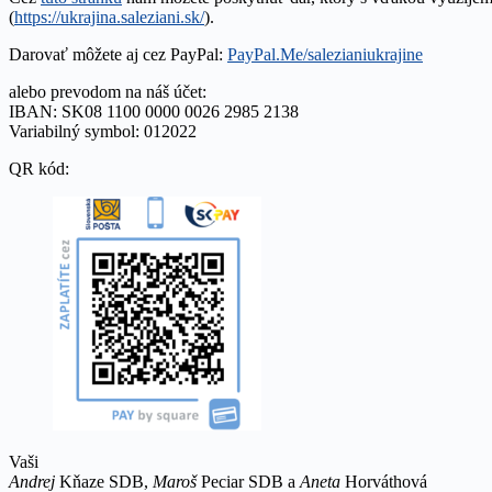
(
https://ukrajina.saleziani.sk/
).
Darovať môžete aj cez PayPal:
PayPal.Me/salezianiukrajine
alebo prevodom na náš účet:
IBAN: SK08 1100 0000 0026 2985 2138
Variabilný symbol: 012022
QR kód:
Vaši
Andrej
Kňaze SDB,
Maroš
Peciar SDB a
Aneta
Horváthová