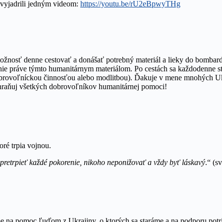
h vyjadrili jedným videom:
https://youtu.be/rU2eBpwyTHg
žnosť denne cestovať a donášať potrebný materiál a lieky do bombardov
e práve týmto humanitárnym materiálom. Po cestách sa každodenne stret
 dobrovoľníckou činnosťou alebo modlitbou). Ďakuje v mene mnohých U
chraňuj všetkých dobrovoľníkov humanitárnej pomoci!
ré trpia vojnou.
 pretrpieť každé pokorenie, nikoho neponižovať a vždy byť láskavý
.“ (s
 na pomoc ľuďom z Ukrajiny, o ktorých sa staráme a na podporu potri