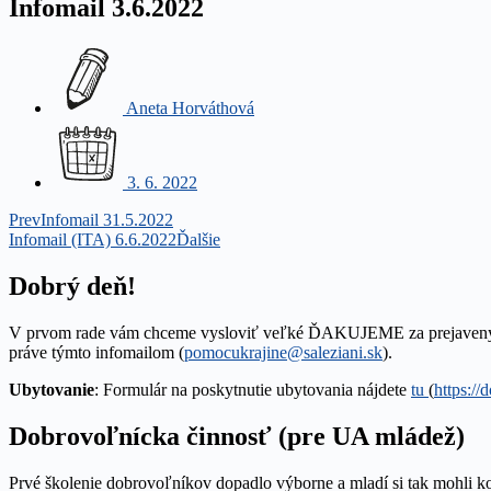
Infomail 3.6.2022
Aneta Horváthová
3. 6. 2022
Prev
Infomail 31.5.2022
Infomail (ITA) 6.6.2022
Ďalšie
Dobrý deň!
V prvom rade vám chceme vysloviť veľké ĎAKUJEME za prejavený zá
práve týmto infomailom (
pomocukrajine@saleziani.sk
).
Ubytovanie
: Formulár na poskytnutie ubytovania nájdete
tu
(
https:
Dobrovoľnícka činnosť (pre UA mládež)
Prvé školenie dobrovoľníkov dopadlo výborne a mladí si tak mohli k