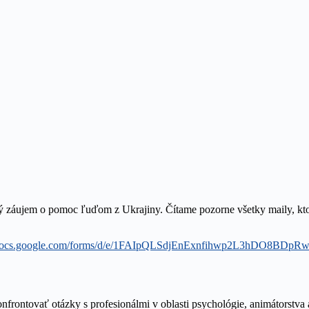
ujem o pomoc ľuďom z Ukrajiny. Čítame pozorne všetky maily, ktoré
//docs.google.com/forms/d/e/1FAIpQLSdjEnExnfihwp2L3hDO8BDp
onfrontovať otázky s profesionálmi v oblasti psychológie, animátorstv