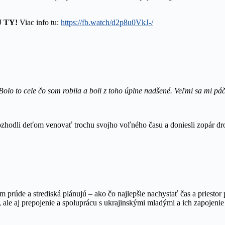
 TY!
Viac info tu:
https://fb.watch/d2p8u0VkJ-/
olo to cele čo som robila a boli z toho úplne nadšené. Veľmi sa mi páči
odli deťom venovať trochu svojho voľného času a doniesli zopár drobn
 prúde a strediská plánujú – ako čo najlepšie nachystať čas a priestor 
šej, ale aj prepojenie a spoluprácu s ukrajinskými mladými a ich zapoj