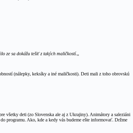
lo ze sa dokážu tešiť z takých maličkostí.
„
ostí (nálepky, keksíky a iné maličkosti). Deti mali z toho obrovskú
pre všetky deti (zo Slovenska ale aj z Ukrajiny). Animátory a saleziáni
enie do programu. Ako, kde a kedy vás budeme ešte informovať. Držme