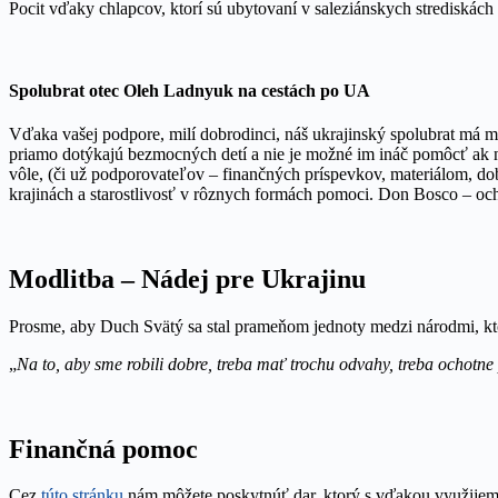
Pocit vďaky chlapcov, ktorí sú ubytovaní v saleziánskych strediskác
Spolubrat otec Oleh Ladnyuk na cestách po UA
Vďaka vašej podpore, milí dobrodinci, náš ukrajinský spolubrat má mo
priamo dotýkajú bezmocných detí a nie je možné im ináč pomôcť ak ni
vôle, (či už podporovateľov – finančných príspevkov, materiálom,
krajinách a starostlivosť v rôznych formách pomoci. Don Bosco – o
Modlitba – Nádej pre Ukrajinu
Prosme, aby Duch Svätý sa stal prameňom jednoty medzi národmi, kto
„
Na to, aby sme robili dobre, treba mať trochu odvahy, treba ochotne
Finančná pomoc
Cez
túto stránku
nám môžete poskytnúť dar, ktorý s vďakou využijeme